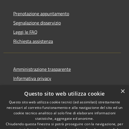
Prenotazione appuntamento
Segnalazione disservizio
Leggi le FAQ
Richiesta assistenza
Amministrazione trasparente
Informativa privacy
Note legali
×
Questo sito web utilizza cookie
Dichiarazione di accessibilità
Questo sito web utilizza cookie tecnici (ed assimilati) strettamente
necessari al corretto funzionamento e alla navigazione del sito ed un
cookie tecnico analitico al solo fine di elaborare informazioni
statistiche, aggregate ed anonime.
Chiudendo questa finestra si potrà proseguire con la navigazione, per
RSS
Copyright © 2026 • Comune di