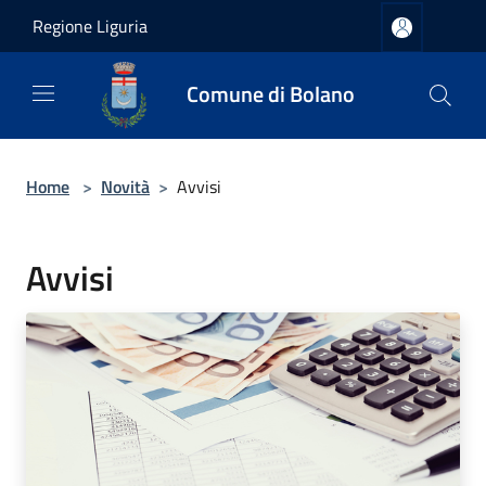
Salta al contenuto principale
Regione Liguria
Comune di Bolano
Home
>
Novità
>
Avvisi
Avvisi