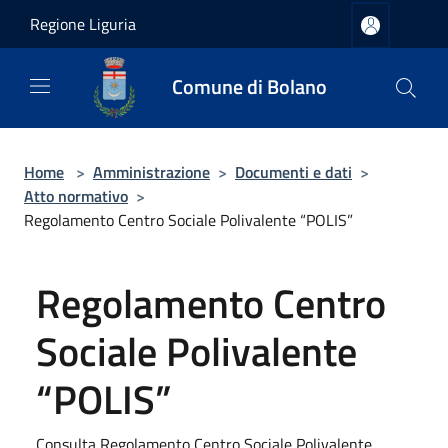
Salta al contenuto principale
Regione Liguria
Comune di Bolano
Home
>
Amministrazione
>
Documenti e dati
>
Atto normativo
>
Regolamento Centro Sociale Polivalente “POLIS”
Regolamento Centro
Sociale Polivalente
“POLIS”
Consulta Regolamento Centro Sociale Polivalente