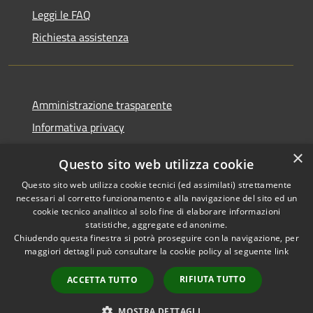
Leggi le FAQ
Richiesta assistenza
Amministrazione trasparente
Informativa privacy
Note legali
×
Questo sito web utilizza cookie
Dichiarazione di accessibilità
Questo sito web utilizza cookie tecnici (ed assimilati) strettamente
necessari al corretto funzionamento e alla navigazione del sito ed un
cookie tecnico analitico al solo fine di elaborare informazioni
statistiche, aggregate ed anonime.
Chiudendo questa finestra si potrà proseguire con la navigazione, per
RSS
Copyright © 2026 • Comune di
maggiori dettagli può consultare la cookie policy al seguente
link
Accessibilità
Bolano • Powered by
Privacy
Municipium
Accesso
•
RIFIUTA TUTTO
ACCETTA TUTTO
Cookie
redazione
Mappa del sito
MOSTRA DETTAGLI