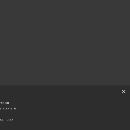
×
rretto
 elaborare
agli può