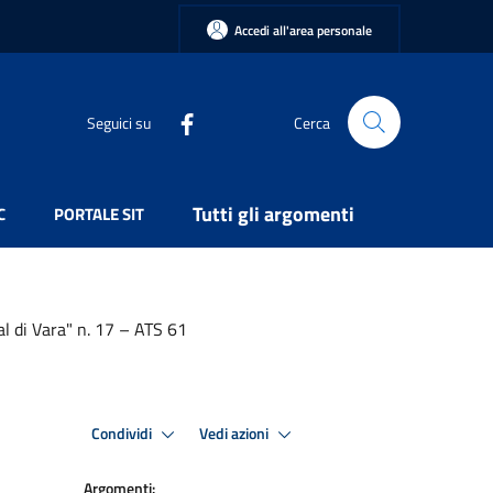
Accedi all'area personale
Seguici su
Cerca
Tutti gli argomenti
C
PORTALE SIT
al di Vara" n. 17 – ATS 61
Condividi
Vedi azioni
Argomenti: