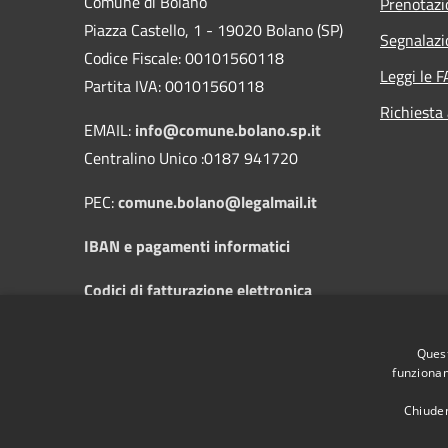
Comune di Bolano
Prenotaz
Piazza Castello, 1 - 19020 Bolano (SP)
Segnalazi
Codice Fiscale: 00101560118
Leggi le 
Partita IVA: 00101560118
Richiesta
EMAIL:
info@comune.bolano.sp.it
Centralino Unico :0187 941720
PEC:
comune.bolano@legalmail.it
IBAN e pagamenti informatici
Codici di fatturazione elettronica
Orari di apertura al pubblico: dal Lunedì
Quest
al Sabato dalle 8:30 alle 12:30 e il
funzionam
Mercoledì dalle 14:30 alle 17:30
Chiuden