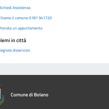
Richiedi Assistenza
Chiama il comune 0187 941720
Prenota un appuntamento
lemi in città
Segnala disservizio
Comune di Bolano