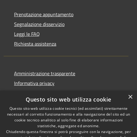
Prenotazione appuntamento
Segnalazione disservizio
Leggi le FAQ
Richiesta assistenza
Amministrazione trasparente
Informativa privacy
Note legali
×
Questo sito web utilizza cookie
Dichiarazione di accessibilità
Questo sito web utilizza cookie tecnici (ed assimilati) strettamente
necessari al corretto funzionamento e alla navigazione del sito ed un
cookie tecnico analitico al solo fine di elaborare informazioni
statistiche, aggregate ed anonime.
Chiudendo questa finestra si potrà proseguire con la navigazione, per
RSS
Copyright © 2026 • Comune di