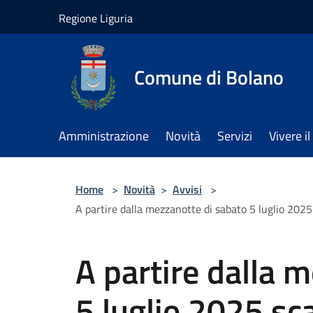
Salta al contenuto principale
Regione Liguria
Comune di Bolano
Amministrazione
Novità
Servizi
Vivere 
Home
>
Novità
>
Avvisi
>
A partire dalla mezzanotte di sabato 5 luglio 2025 sc
A partire dalla 
5 luglio 2025 sca