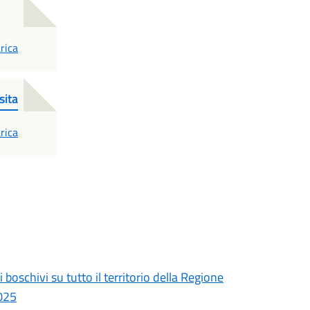
F
rica
sita
F
rica
 boschivi su tutto il territorio della Regione
2025