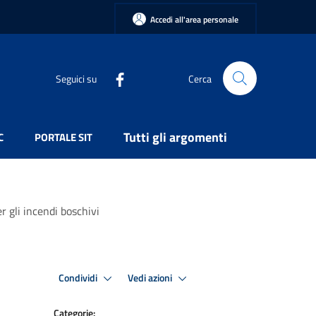
Accedi all'area personale
Seguici su
Cerca
Tutti gli argomenti
C
PORTALE SIT
er gli incendi boschivi
Condividi
Vedi azioni
Categorie: