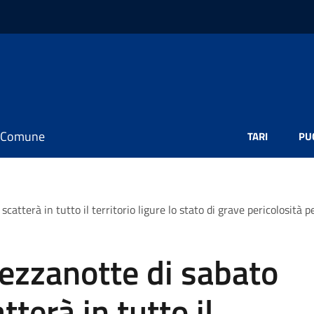
il Comune
TARI
PU
atterà in tutto il territorio ligure lo stato di grave pericolosità p
mezzanotte di sabato
tterà in tutto il