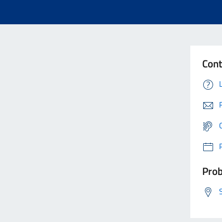
Cont
Prob