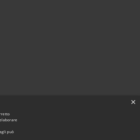
×
rretto
 elaborare
agli può