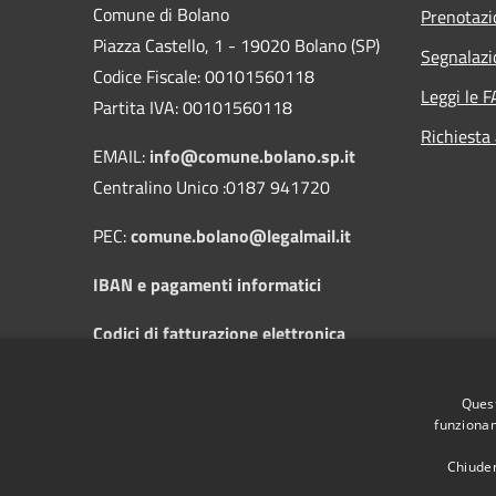
Comune di Bolano
Prenotaz
Piazza Castello, 1 - 19020 Bolano (SP)
Segnalazi
Codice Fiscale: 00101560118
Leggi le 
Partita IVA: 00101560118
Richiesta
EMAIL:
info@comune.bolano.sp.it
Centralino Unico :0187 941720
PEC:
comune.bolano@legalmail.it
IBAN e pagamenti informatici
Codici di fatturazione elettronica
Orari di apertura al pubblico: dal Lunedì
Quest
al Sabato dalle 8:30 alle 12:30 e il
funzionam
Mercoledì dalle 14:30 alle 17:30
Chiuden