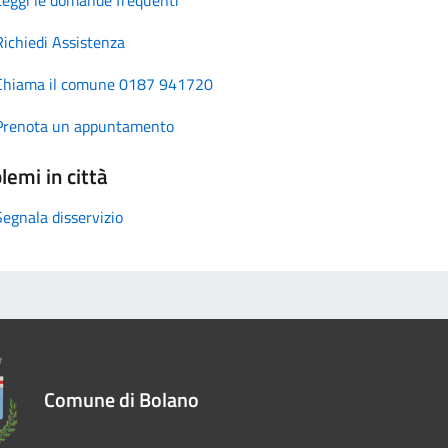
Richiedi Assistenza
Chiama il comune 0187 941720
Prenota un appuntamento
lemi in città
Segnala disservizio
Comune di Bolano