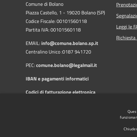
Comune di Bolano
Prenotaz
Piazza Castello, 1 - 19020 Bolano (SP)
Segnalazi
Codice Fiscale: 00101560118
Leggi le 
Partita IVA: 00101560118
Richiesta
EMAIL:
info@comune.bolano.sp.it
Centralino Unico :0187 941720
PEC:
comune.bolano@legalmail.it
IBAN e pagamenti informatici
Codici di fatturazione elettronica
Orari di apertura al pubblico: dal Lunedì
Quest
al Sabato dalle 8:30 alle 12:30 e il
funzionam
Mercoledì dalle 14:30 alle 17:30
Chiuden