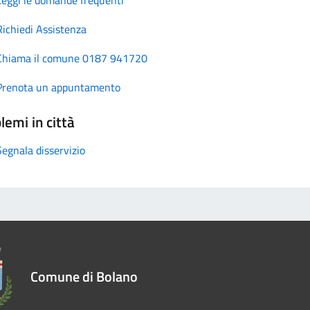
Richiedi Assistenza
Chiama il comune 0187 941720
Prenota un appuntamento
lemi in città
Segnala disservizio
Comune di Bolano