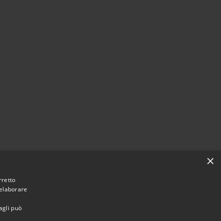
×
rretto
 elaborare
agli può