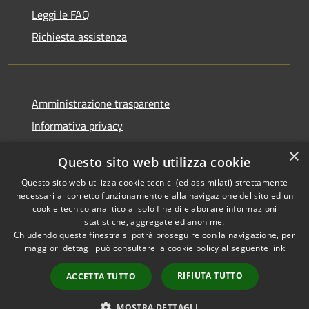
Leggi le FAQ
Richiesta assistenza
Amministrazione trasparente
Informativa privacy
Note legali
×
Questo sito web utilizza cookie
Dichiarazione di accessibilità
Questo sito web utilizza cookie tecnici (ed assimilati) strettamente
necessari al corretto funzionamento e alla navigazione del sito ed un
cookie tecnico analitico al solo fine di elaborare informazioni
statistiche, aggregate ed anonime.
Chiudendo questa finestra si potrà proseguire con la navigazione, per
RSS
Copyright © 2026 • Comune di
maggiori dettagli può consultare la cookie policy al seguente
link
Accessibilità
Bolano • Powered by
Privacy
Municipium
Accesso
•
RIFIUTA TUTTO
ACCETTA TUTTO
Cookie
redazione
Mappa del sito
MOSTRA DETTAGLI