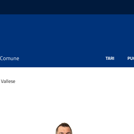
il Comune
TARI
PU
 Vallese