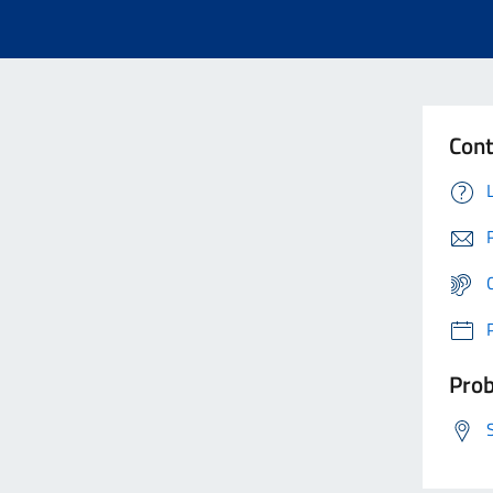
Cont
Prob