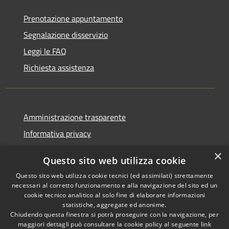
Prenotazione appuntamento
Segnalazione disservizio
Leggi le FAQ
Richiesta assistenza
Amministrazione trasparente
Informativa privacy
Note legali
×
Questo sito web utilizza cookie
Dichiarazione di accessibilità
Questo sito web utilizza cookie tecnici (ed assimilati) strettamente
necessari al corretto funzionamento e alla navigazione del sito ed un
cookie tecnico analitico al solo fine di elaborare informazioni
statistiche, aggregate ed anonime.
Chiudendo questa finestra si potrà proseguire con la navigazione, per
RSS
Copyright © 2026 • Comune di
maggiori dettagli può consultare la cookie policy al seguente
link