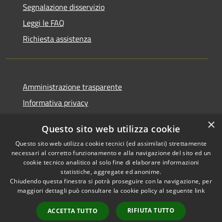
Segnalazione disservizio
Leggi le FAQ
Richiesta assistenza
Amministrazione trasparente
Informativa privacy
Note legali
×
Questo sito web utilizza cookie
Dichiarazione di accessibilità
Questo sito web utilizza cookie tecnici (ed assimilati) strettamente
necessari al corretto funzionamento e alla navigazione del sito ed un
cookie tecnico analitico al solo fine di elaborare informazioni
statistiche, aggregate ed anonime.
Chiudendo questa finestra si potrà proseguire con la navigazione, per
RSS
Copyright © 2026 • Comune di
maggiori dettagli può consultare la cookie policy al seguente
link
Accessibilità
Bolano • Powered by
Privacy
Municipium
Accesso
•
RIFIUTA TUTTO
ACCETTA TUTTO
Cookie
redazione