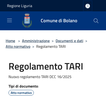
Salta al contenuto principale
Regione Liguria
Comune di Bolano
Home
>
Amministrazione
>
Documenti e dati
>
Atto normativo
>
Regolamento TARI
Regolamento TARI
Nuovo regolamento TARI DCC 16/2025
Tipi di documento
:
Atto normativo