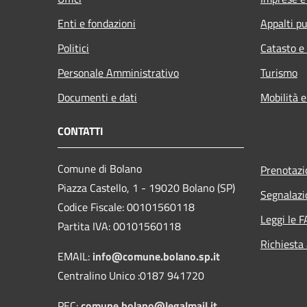
Enti e fondazioni
Appalti pu
Politici
Catasto e
Personale Amministrativo
Turismo
Documenti e dati
Mobilità e
CONTATTI
Comune di Bolano
Prenotaz
Piazza Castello, 1 - 19020 Bolano (SP)
Segnalazi
Codice Fiscale: 00101560118
Leggi le 
Partita IVA: 00101560118
Richiesta
EMAIL:
info@comune.bolano.sp.it
Centralino Unico :0187 941720
PEC:
comune.bolano@legalmail.it