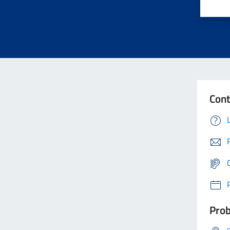
Cont
Prob