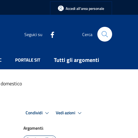
Accedi all'area personale
Seguici su
Cerca
Tutti gli argomenti
C
PORTALE SIT
o domestico
Condividi
Vedi azioni
Argomenti: