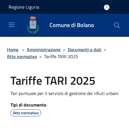
Salta al contenuto principale
Regione Liguria
Comune di Bolano
Home
>
Amministrazione
>
Documenti e dati
>
Atto normativo
>
Tariffe TARI 2025
Tariffe TARI 2025
Tari puntuale per il servizio di gestione dei rifiuti urbani
Tipi di documento
:
Atto normativo