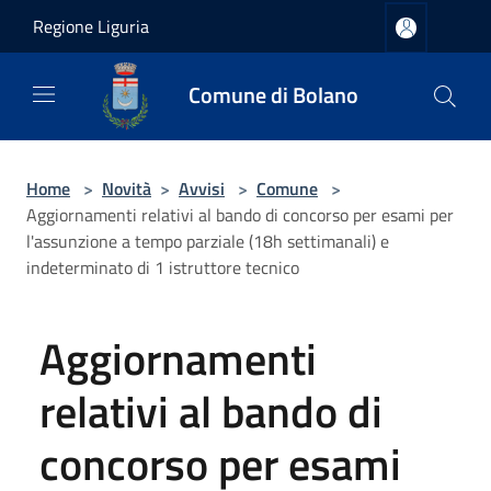
Salta al contenuto principale
Regione Liguria
Comune di Bolano
Home
>
Novità
>
Avvisi
>
Comune
>
Aggiornamenti relativi al bando di concorso per esami per
l'assunzione a tempo parziale (18h settimanali) e
indeterminato di 1 istruttore tecnico
Aggiornamenti
relativi al bando di
concorso per esami