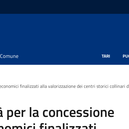
il Comune
TARI
PU
economici finalizzati alla valorizzazione dei centri storici collinari
à per la concessione
nomici finalizzati