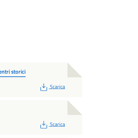
ntri storici
PDF
Scarica
PDF
Scarica