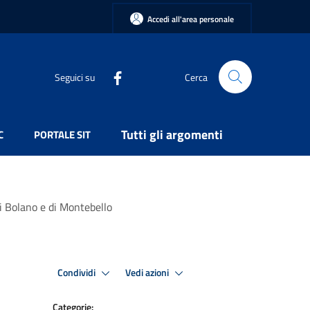
Accedi all'area personale
Seguici su
Cerca
Tutti gli argomenti
C
PORTALE SIT
 di Bolano e di Montebello
Condividi
Vedi azioni
Categorie: