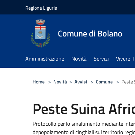
Salta al contenuto principale
Regione Liguria
Comune di Bolano
Amministrazione
Novità
Servizi
Vivere 
Home
>
Novità
>
Avvisi
>
Comune
>
Peste 
Peste Suina Afri
Protocollo per lo smaltimento mediante interr
depopolamento di cinghiali sul territorio regi