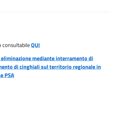
o consultabile
QUI
i eliminazione mediante interramento di
nto di cinghiali sul territorio regionale in
ne PSA