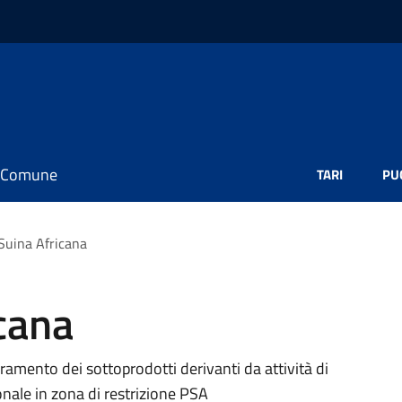
il Comune
TARI
PU
Suina Africana
cana
amento dei sottoprodotti derivanti da attività di
onale in zona di restrizione PSA