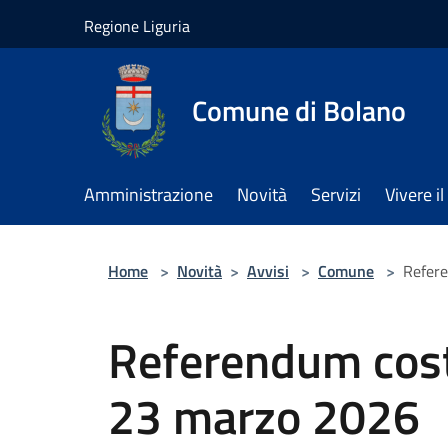
Salta al contenuto principale
Regione Liguria
Comune di Bolano
Amministrazione
Novità
Servizi
Vivere 
Home
>
Novità
>
Avvisi
>
Comune
>
Refere
Referendum cost
23 marzo 2026