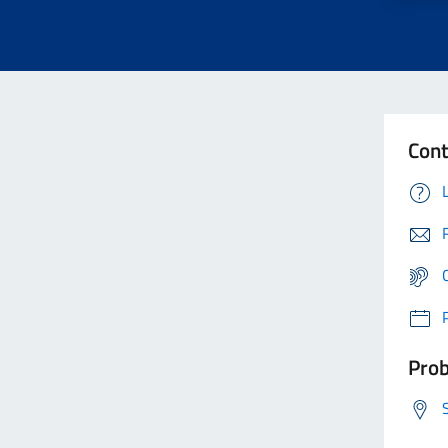
Cont
Prob