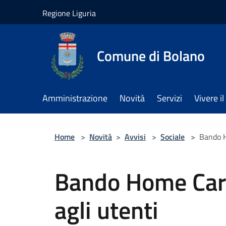
Salta al contenuto principale
Regione Liguria
Comune di Bolano
Amministrazione
Novità
Servizi
Vivere 
Home
>
Novità
>
Avvisi
>
Sociale
>
Bando H
Bando Home Car
agli utenti