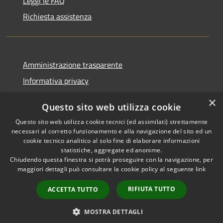
Leggi le FAQ
Richiesta assistenza
Amministrazione trasparente
Informativa privacy
Note legali
×
Questo sito web utilizza cookie
Dichiarazione di accessibilità
Questo sito web utilizza cookie tecnici (ed assimilati) strettamente
necessari al corretto funzionamento e alla navigazione del sito ed un
cookie tecnico analitico al solo fine di elaborare informazioni
statistiche, aggregate ed anonime.
Chiudendo questa finestra si potrà proseguire con la navigazione, per
RSS
Copyright © 2026 • Comune di
maggiori dettagli può consultare la cookie policy al seguente
link
Accessibilità
Bolano • Powered by
Privacy
Municipium
Accesso
•
RIFIUTA TUTTO
ACCETTA TUTTO
Cookie
redazione
Mappa del sito
MOSTRA DETTAGLI