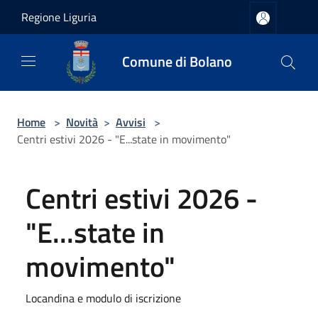
Salta al contenuto principale
Regione Liguria
Comune di Bolano
Home
>
Novità
>
Avvisi
>
Centri estivi 2026 - "E...state in movimento"
Centri estivi 2026 -
"E...state in
movimento"
Locandina e modulo di iscrizione