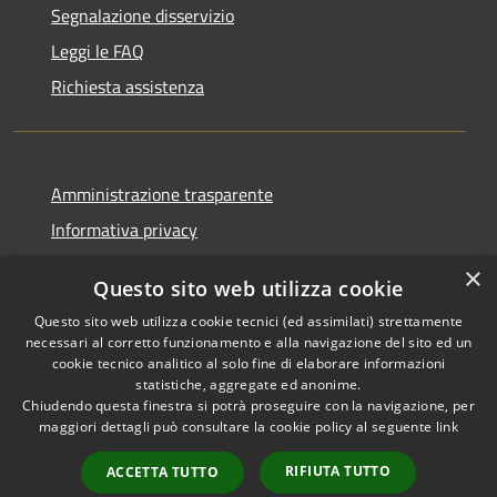
Segnalazione disservizio
Leggi le FAQ
Richiesta assistenza
Amministrazione trasparente
Informativa privacy
Note legali
×
Questo sito web utilizza cookie
Dichiarazione di accessibilità
Questo sito web utilizza cookie tecnici (ed assimilati) strettamente
necessari al corretto funzionamento e alla navigazione del sito ed un
cookie tecnico analitico al solo fine di elaborare informazioni
statistiche, aggregate ed anonime.
Chiudendo questa finestra si potrà proseguire con la navigazione, per
RSS
Copyright © 2026 • Comune di
maggiori dettagli può consultare la cookie policy al seguente
link
Accessibilità
Bolano • Powered by
Privacy
Municipium
Accesso
•
RIFIUTA TUTTO
ACCETTA TUTTO
Cookie
redazione