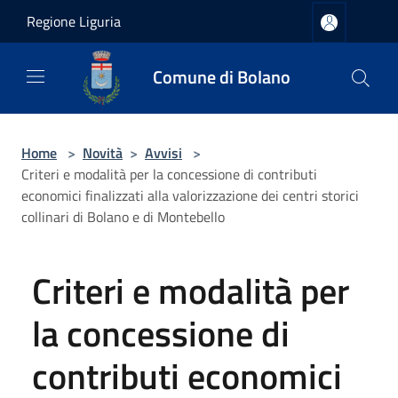
Salta al contenuto principale
Regione Liguria
Comune di Bolano
Home
>
Novità
>
Avvisi
>
Criteri e modalità per la concessione di contributi
economici finalizzati alla valorizzazione dei centri storici
collinari di Bolano e di Montebello
Criteri e modalità per
la concessione di
contributi economici