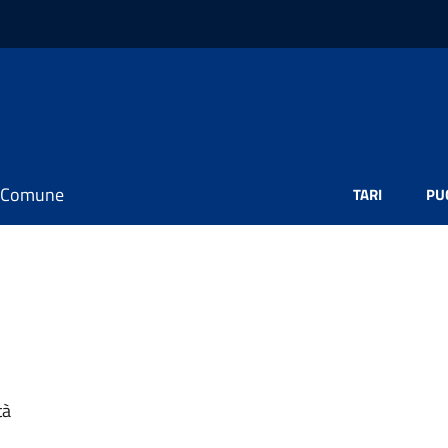
il Comune
TARI
PU
tà