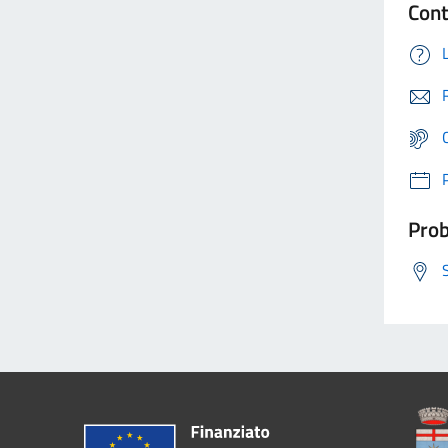
Cont
Prob