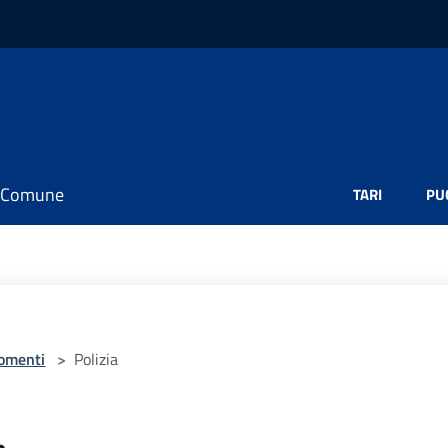
il Comune
TARI
PU
omenti
>
Polizia