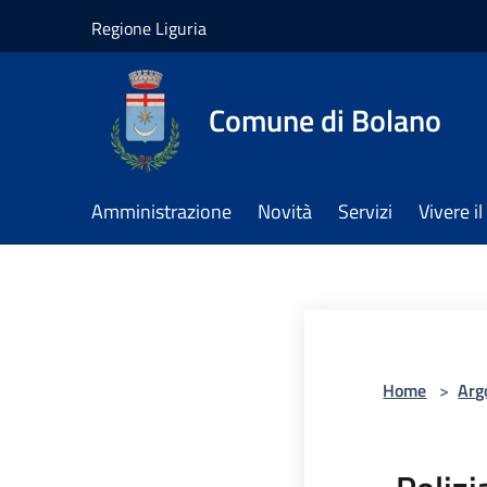
Salta al contenuto principale
Regione Liguria
Comune di Bolano
Amministrazione
Novità
Servizi
Vivere 
Home
>
Arg