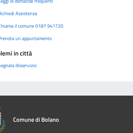
Leggi le domande frequenti
Richiedi Assistenza
Chiama il comune 0187 941720
Prenota un appuntamento
lemi in città
Segnala disservizio
Comune di Bolano