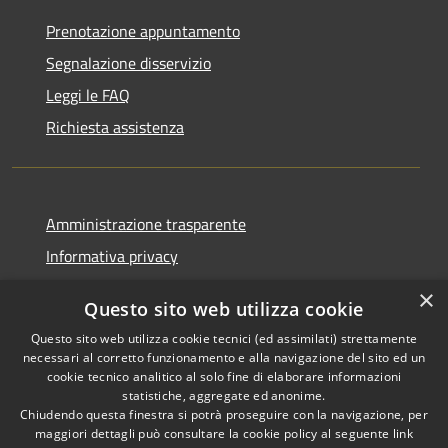
Prenotazione appuntamento
Segnalazione disservizio
Leggi le FAQ
Richiesta assistenza
Amministrazione trasparente
Informativa privacy
Note legali
×
Questo sito web utilizza cookie
Dichiarazione di accessibilità
Questo sito web utilizza cookie tecnici (ed assimilati) strettamente
necessari al corretto funzionamento e alla navigazione del sito ed un
cookie tecnico analitico al solo fine di elaborare informazioni
statistiche, aggregate ed anonime.
Chiudendo questa finestra si potrà proseguire con la navigazione, per
RSS
Copyright © 2026 • Comune di
maggiori dettagli può consultare la cookie policy al seguente
link
Accessibilità
Bolano • Powered by