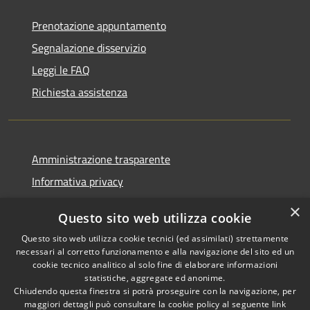
Prenotazione appuntamento
Segnalazione disservizio
Leggi le FAQ
Richiesta assistenza
Amministrazione trasparente
Informativa privacy
Note legali
×
Questo sito web utilizza cookie
Dichiarazione di accessibilità
Questo sito web utilizza cookie tecnici (ed assimilati) strettamente
necessari al corretto funzionamento e alla navigazione del sito ed un
cookie tecnico analitico al solo fine di elaborare informazioni
statistiche, aggregate ed anonime.
Chiudendo questa finestra si potrà proseguire con la navigazione, per
RSS
Copyright © 2026 • Comune di
maggiori dettagli può consultare la cookie policy al seguente
link