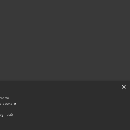
×
rretto
 elaborare
agli può