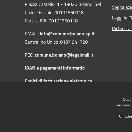
Piazza Castello, 1 - 19020 Bolano (SP)
Segnalazi
Codice Fiscale: 00101560118
Leggi le 
Partita IVA: 00101560118
Richiesta
EMAIL:
info@comune.bolano.sp.it
Centralino Unico :0187 941720
PEC:
comune.bolano@legalmail.it
IBAN e pagamenti informatici
Codici di fatturazione elettronica
Orari di apertura al pubblico: dal Lunedì
Quest
al Sabato dalle 8:30 alle 12:30 e il
funzionam
Mercoledì dalle 14:30 alle 17:30
Chiuden