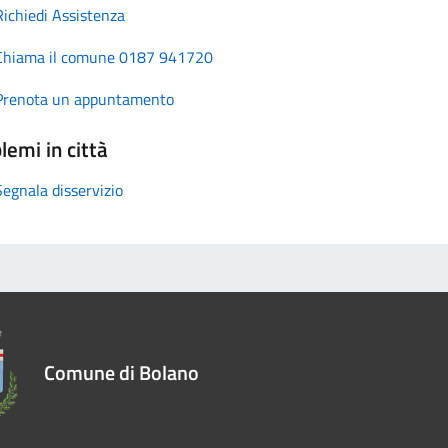
Richiedi Assistenza
Chiama il comune 0187 941720
Prenota un appuntamento
lemi in città
Segnala disservizio
Comune di Bolano