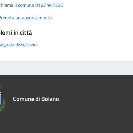
Chiama il comune 0187 941720
Prenota un appuntamento
lemi in città
Segnala disservizio
Comune di Bolano