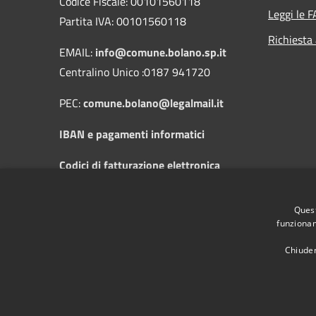
Codice Fiscale: 00101560118
Leggi le 
Partita IVA: 00101560118
Richiesta
EMAIL:
info@comune.bolano.sp.it
Centralino Unico :0187 941720
PEC:
comune.bolano@legalmail.it
IBAN e pagamenti informatici
Codici di fatturazione elettronica
Orari di apertura al pubblico: dal Lunedì
Quest
al Sabato dalle 8:30 alle 12:30 e il
funzionam
Mercoledì dalle 14:30 alle 17:30
Chiuden