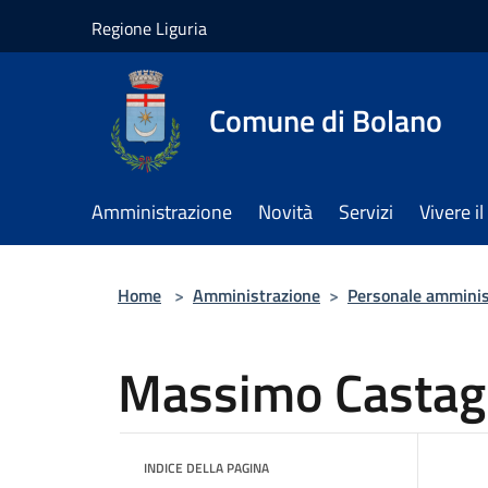
Salta al contenuto principale
Regione Liguria
Comune di Bolano
Amministrazione
Novità
Servizi
Vivere 
Home
>
Amministrazione
>
Personale amminis
Massimo Castag
INDICE DELLA PAGINA