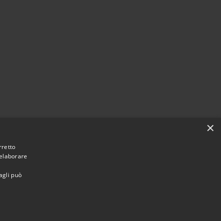
×
rretto
 elaborare
agli può