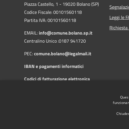
Piazza Castello, 1 - 19020 Bolano (SP)
Segnalazi
Codice Fiscale: 00101560118
Leggi le 
Partita IVA: 00101560118
Richiesta
EMAIL:
info@comune.bolano.sp.it
Centralino Unico :0187 941720
PEC:
comune.bolano@legalmail.it
IBAN e pagamenti informatici
Codici di fatturazione elettronica
Orari di apertura al pubblico: dal Lunedì
Quest
al Sabato dalle 8:30 alle 12:30 e il
funzionam
Mercoledì dalle 14:30 alle 17:30
Chiuden