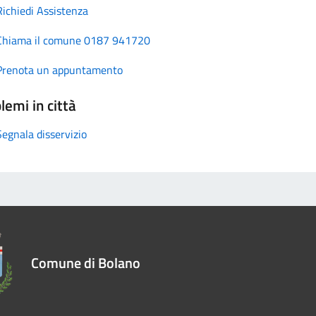
Richiedi Assistenza
Chiama il comune 0187 941720
Prenota un appuntamento
lemi in città
Segnala disservizio
Comune di Bolano