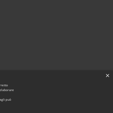
×
rretto
 elaborare
agli può