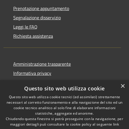
Prenotazione appuntamento
Segnalazione disservizio
Leggi le FAQ
Richiesta assistenza
Amministrazione trasparente
Informativa privacy
Note legali
×
Questo sito web utilizza cookie
Dichiarazione di accessibilità
Questo sito web utilizza cookie tecnici (ed assimilati) strettamente
necessari al corretto funzionamento e alla navigazione del sito ed un
cookie tecnico analitico al solo fine di elaborare informazioni
statistiche, aggregate ed anonime.
Chiudendo questa finestra si potrà proseguire con la navigazione, per
RSS
Copyright © 2026 • Comune di
maggiori dettagli può consultare la cookie policy al seguente
link
Accessibilità
Bolano • Powered by