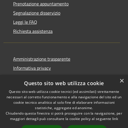
Prenotazione appuntamento
Segnalazione disservizio
Leggi le FAQ
Richiesta assistenza
Amministrazione trasparente
Informativa privacy
Note legali
×
Questo sito web utilizza cookie
Dichiarazione di accessibilità
Questo sito web utilizza cookie tecnici (ed assimilati) strettamente
necessari al corretto funzionamento e alla navigazione del sito ed un
cookie tecnico analitico al solo fine di elaborare informazioni
statistiche, aggregate ed anonime.
Chiudendo questa finestra si potrà proseguire con la navigazione, per
RSS
Copyright © 2026 • Comune di
maggiori dettagli può consultare la cookie policy al seguente
link
Accessibilità
Bolano • Powered by