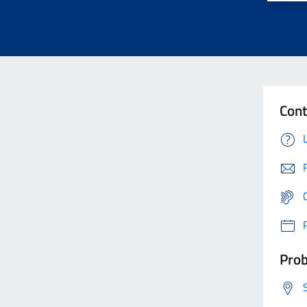
Cont
Prob