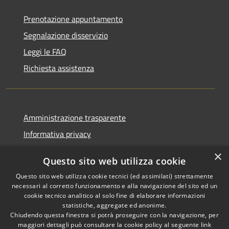
Prenotazione appuntamento
Segnalazione disservizio
Leggi le FAQ
Richiesta assistenza
Amministrazione trasparente
Informativa privacy
Note legali
×
Questo sito web utilizza cookie
Dichiarazione di accessibilità
Questo sito web utilizza cookie tecnici (ed assimilati) strettamente
necessari al corretto funzionamento e alla navigazione del sito ed un
cookie tecnico analitico al solo fine di elaborare informazioni
statistiche, aggregate ed anonime.
Chiudendo questa finestra si potrà proseguire con la navigazione, per
RSS
Copyright © 2026 • Comune di
maggiori dettagli può consultare la cookie policy al seguente
link