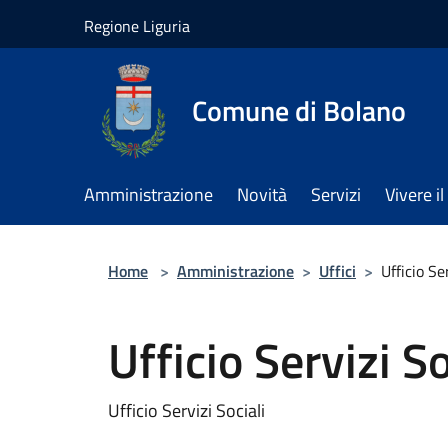
Salta al contenuto principale
Regione Liguria
Comune di Bolano
Amministrazione
Novità
Servizi
Vivere 
Home
>
Amministrazione
>
Uffici
>
Ufficio Se
Ufficio Servizi So
Ufficio Servizi Sociali