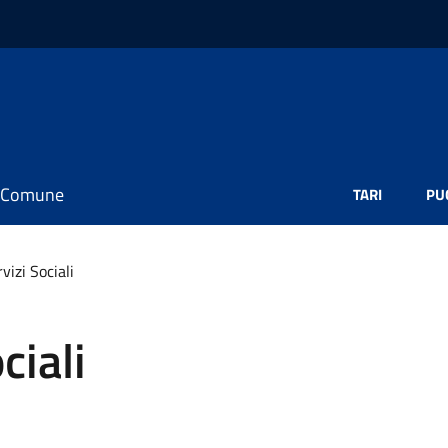
il Comune
TARI
PU
rvizi Sociali
ciali