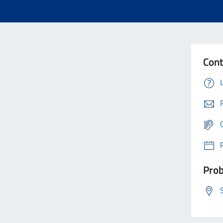
Cont
Prob