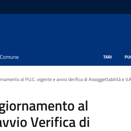
il Comune
TARI
PU
rnamento al P.U.C. vigente e avvio Verifica di Assoggettabilità e V.
ggiornamento al
avvio Verifica di