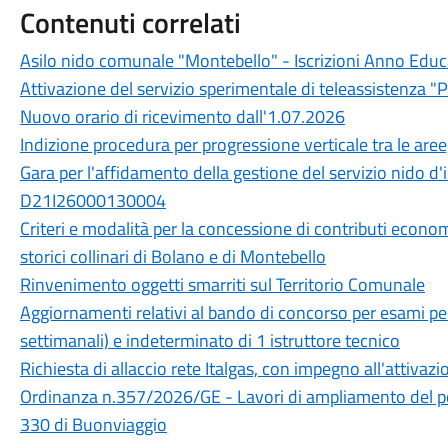
Contenuti correlati
Asilo nido comunale "Montebello" - Iscrizioni Anno Ed
Attivazione del servizio sperimentale di teleassistenza "
Nuovo orario di ricevimento dall'1.07.2026
Indizione procedura per progressione verticale tra le aree
Gara per l'affidamento della gestione del servizio nido d
D21I26000130004
Criteri e modalità per la concessione di contributi economic
storici collinari di Bolano e di Montebello
Rinvenimento oggetti smarriti sul Territorio Comunale
Aggiornamenti relativi al bando di concorso per esami pe
settimanali) e indeterminato di 1 istruttore tecnico
Richiesta di allaccio rete Italgas, con impegno all'attivazi
Ordinanza n.357/2026/GE - Lavori di ampliamento del po
330 di Buonviaggio