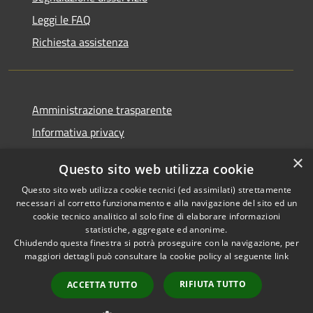
Leggi le FAQ
Richiesta assistenza
Amministrazione trasparente
Informativa privacy
Note legali
×
Questo sito web utilizza cookie
Dichiarazione di accessibilità
Questo sito web utilizza cookie tecnici (ed assimilati) strettamente
necessari al corretto funzionamento e alla navigazione del sito ed un
cookie tecnico analitico al solo fine di elaborare informazioni
statistiche, aggregate ed anonime.
Chiudendo questa finestra si potrà proseguire con la navigazione, per
RSS
Copyright © 2026 • Comune di
maggiori dettagli può consultare la cookie policy al seguente
link
Accessibilità
Bolano • Powered by
Privacy
Municipium
Accesso
•
RIFIUTA TUTTO
ACCETTA TUTTO
Cookie
redazione