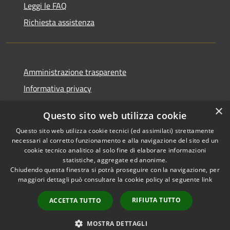
Leggi le FAQ
Richiesta assistenza
Amministrazione trasparente
Informativa privacy
Note legali
×
Questo sito web utilizza cookie
Dichiarazione di accessibilità
Questo sito web utilizza cookie tecnici (ed assimilati) strettamente
necessari al corretto funzionamento e alla navigazione del sito ed un
cookie tecnico analitico al solo fine di elaborare informazioni
statistiche, aggregate ed anonime.
Chiudendo questa finestra si potrà proseguire con la navigazione, per
RSS
Copyright © 2026 • Comune di
maggiori dettagli può consultare la cookie policy al seguente
link
Accessibilità
Bolano • Powered by
Privacy
Municipium
Accesso
•
RIFIUTA TUTTO
ACCETTA TUTTO
Cookie
redazione
Mappa del sito
MOSTRA DETTAGLI