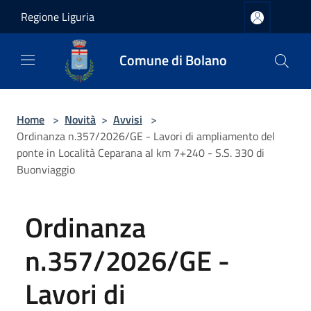
Salta al contenuto principale
Regione Liguria
Comune di Bolano
Home
>
Novità
>
Avvisi
>
Ordinanza n.357/2026/GE - Lavori di ampliamento del
ponte in Località Ceparana al km 7+240 - S.S. 330 di
Buonviaggio
Ordinanza
n.357/2026/GE -
Lavori di