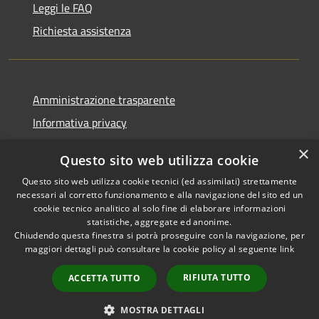
Leggi le FAQ
Richiesta assistenza
Amministrazione trasparente
Informativa privacy
Note legali
×
Questo sito web utilizza cookie
Dichiarazione di accessibilità
Questo sito web utilizza cookie tecnici (ed assimilati) strettamente
necessari al corretto funzionamento e alla navigazione del sito ed un
cookie tecnico analitico al solo fine di elaborare informazioni
statistiche, aggregate ed anonime.
Chiudendo questa finestra si potrà proseguire con la navigazione, per
RSS
Copyright © 2026 • Comune di
maggiori dettagli può consultare la cookie policy al seguente
link
Accessibilità
Bolano • Powered by
Privacy
Municipium
Accesso
•
RIFIUTA TUTTO
ACCETTA TUTTO
Cookie
redazione
Mappa del sito
MOSTRA DETTAGLI