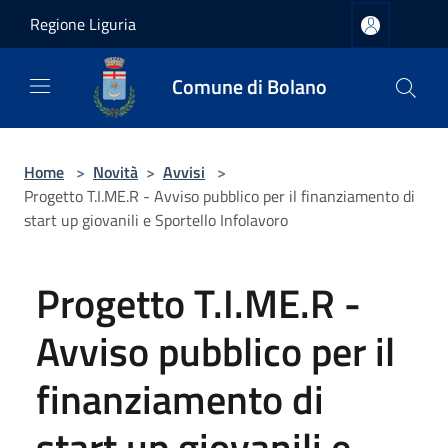
Salta al contenuto principale
Regione Liguria
Comune di Bolano
Home
>
Novità
>
Avvisi
>
Progetto T.I.ME.R - Avviso pubblico per il finanziamento di
start up giovanili e Sportello Infolavoro
Progetto T.I.ME.R -
Avviso pubblico per il
finanziamento di
start up giovanili e