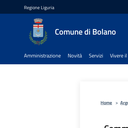
Salta al contenuto principale
Regione Liguria
Comune di Bolano
Amministrazione
Novità
Servizi
Vivere 
Home
>
Arg