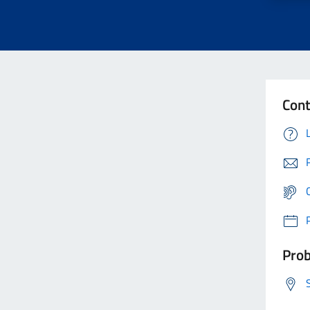
Cont
Prob