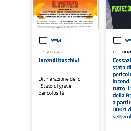
AVVISI
AVV
3 LUGLIO 2026
11 SETTEM
Incendi boschivi
Cessazi
stato d
pericol
Dichiarazione dello
incendi
“Stato di grave
tutto il
pericolosità
della R
a partir
00:01 d
settem