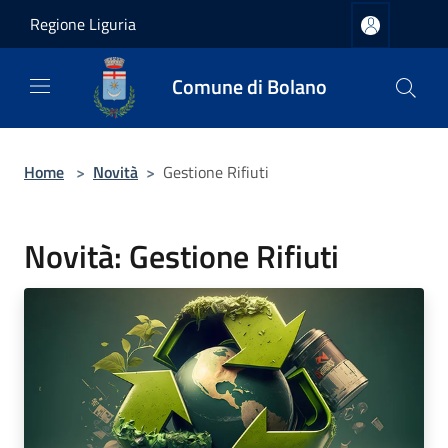
Salta al contenuto principale
Regione Liguria
Comune di Bolano
Home
>
Novità
>
Gestione Rifiuti
Novità: Gestione Rifiuti