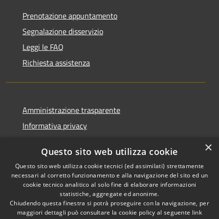
Prenotazione appuntamento
Segnalazione disservizio
Leggi le FAQ
Richiesta assistenza
Amministrazione trasparente
Informativa privacy
Note legali
×
Questo sito web utilizza cookie
Dichiarazione di accessibilità
Questo sito web utilizza cookie tecnici (ed assimilati) strettamente
necessari al corretto funzionamento e alla navigazione del sito ed un
cookie tecnico analitico al solo fine di elaborare informazioni
statistiche, aggregate ed anonime.
Chiudendo questa finestra si potrà proseguire con la navigazione, per
RSS
Copyright © 2026 • Comune di
maggiori dettagli può consultare la cookie policy al seguente
link
Accessibilità
Bolano • Powered by