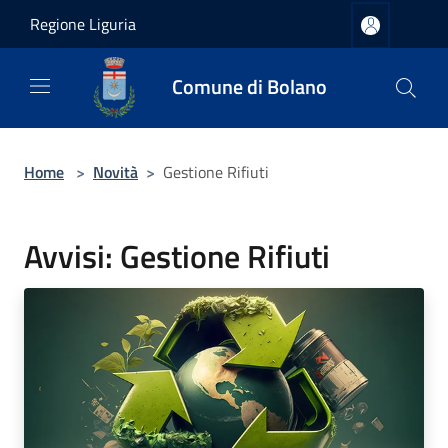
Salta al contenuto principale
Regione Liguria
Comune di Bolano
Home
>
Novità
>
Gestione Rifiuti
Avvisi: Gestione Rifiuti