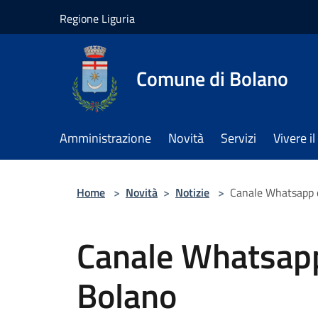
Salta al contenuto principale
Regione Liguria
Comune di Bolano
Amministrazione
Novità
Servizi
Vivere 
Home
>
Novità
>
Notizie
>
Canale Whatsapp 
Canale Whatsapp
Bolano