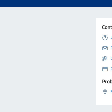
Cont
Prob