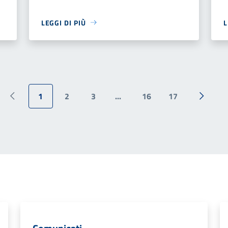
LEGGI DI PIÙ
L
1
2
3
...
16
17
Pagina precedente
Pagina 