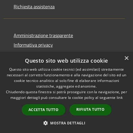
Richiesta assistenza
Amministrazione trasparente
Informativa privacy
Note legali
×
Questo sito web utilizza cookie
Dichiarazione di accessibilità
Questo sito web utilizza cookie tecnici (ed assimilati) strettamente
necessari al corretto funzionamento e alla navigazione del sito ed un
cookie tecnico analitico al solo fine di elaborare informazioni
statistiche, aggregate ed anonime.
Chiudendo questa finestra si potrà proseguire con la navigazione, per
RSS
Copyright © 2026 • Comune di
maggiori dettagli può consultare la cookie policy al seguente
link
Accessibilità
Bolano • Powered by
Privacy
Municipium
Accesso
•
RIFIUTA TUTTO
ACCETTA TUTTO
Cookie
redazione
Mappa del sito
MOSTRA DETTAGLI