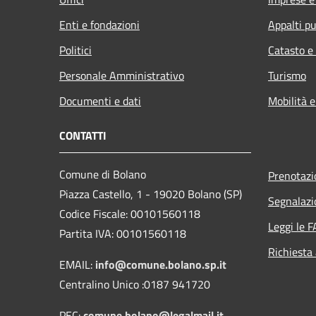
Enti e fondazioni
Appalti pu
Politici
Catasto e
Personale Amministrativo
Turismo
Documenti e dati
Mobilità e
CONTATTI
Comune di Bolano
Prenotaz
Piazza Castello, 1 - 19020 Bolano (SP)
Segnalazi
Codice Fiscale: 00101560118
Leggi le 
Partita IVA: 00101560118
Richiesta
EMAIL:
info@comune.bolano.sp.it
Centralino Unico :0187 941720
PEC:
comune.bolano@legalmail.it