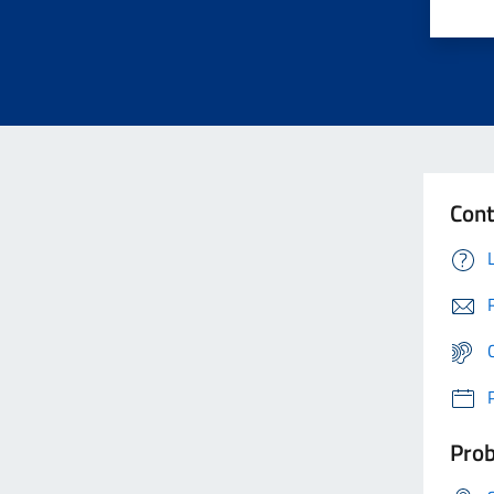
Cont
Prob