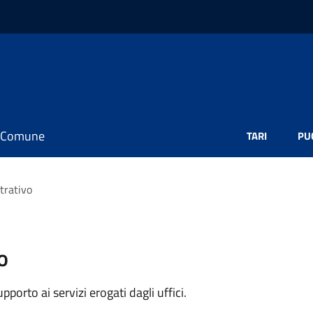
il Comune
TARI
PU
trativo
o
orto ai servizi erogati dagli uffici.