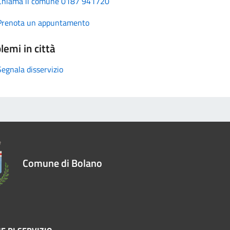
Chiama il comune 0187 941720
Prenota un appuntamento
lemi in città
Segnala disservizio
Comune di Bolano